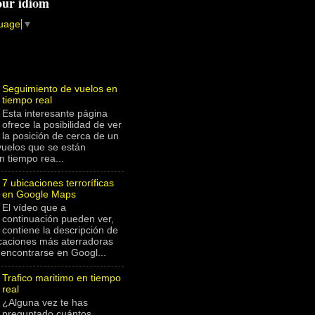
our idiom
guage
▼
Seguimiento de vuelos en
tiempo real
Esta interesante página
ofrece la posibilidad de ver
la posición de cerca de un
vuelos que se están
n tiempo rea...
7 ubicaciones terroríficas
en Google Maps
El vídeo que a
continuación pueden ver,
contiene la descripción de
icaciones más aterradoras
encontrarse en Googl...
Trafico maritimo en tiempo
real
¿Alguna vez te has
preguntado cuántos