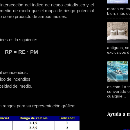
ntersección del índice de riesgo estadístico y el
mares en es
l medio de modo que el mapa de riesgo potencial
bien, más de
do como producto de ambos índices.
ces es la siguiente:
antiguos, se
RP = RE · PM
exclusivos d.
l de incendios.
ico de incendios.
rosidad del medio.
os.com La t
convertido e
cualquie...
en rangos para su representación gráfica:
Ayuda a m