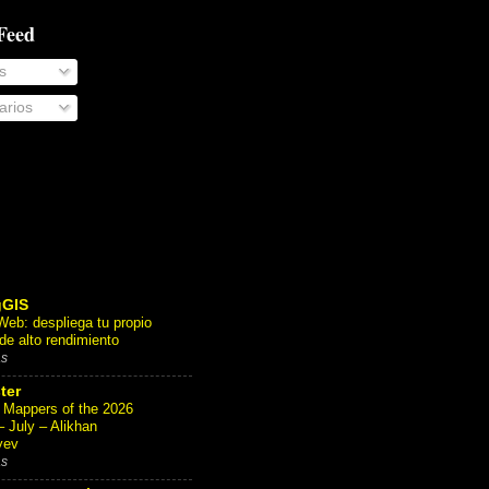
 Feed
s
rios
gGIS
eb: despliega tu propio
e alto rendimiento
as
ter
Mappers of the 2026
– July – Alikhan
yev
as