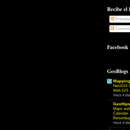
Recibe el
Entrada
Comenta
Facebook
GeoBlogs
Mappin
NextGIS W
Web GIS d
Hace 4 dí
GeoHips
Maps and 
Calendar 
Beisenba
Hace 4 dí