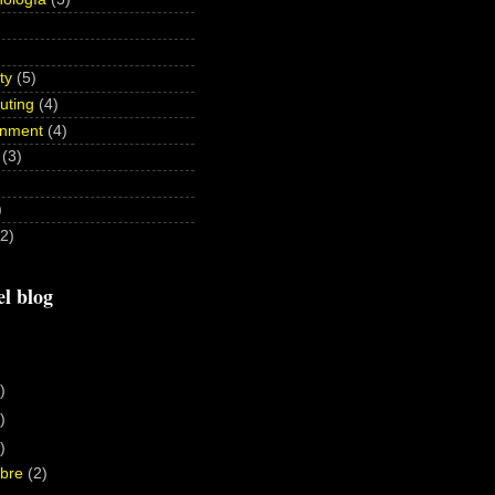
ty
(5)
uting
(4)
nment
(4)
(3)
)
(2)
el blog
)
)
)
mbre
(2)