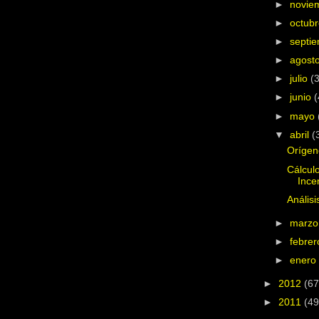
►
novie
►
octub
►
septi
►
agost
►
julio
(
►
junio
(
►
mayo
▼
abril
(
Orígen
Cálculo
Ince
Análisi
►
marz
►
febre
►
ener
►
2012
(67
►
2011
(49