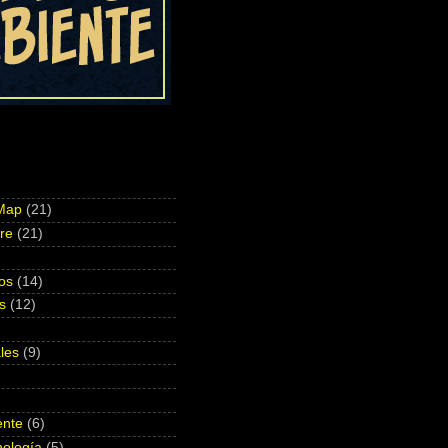
Map
(21)
re
(21)
os
(14)
s
(12)
)
les
(9)
ente
(6)
nología
(5)