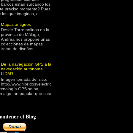
barcos están surcando los
te preciso momento? Pues
 los que imaginas, e...
Mapas antiguos
Desde Torremolinos en la
provincia de Málaga,
Andrea nos propone unas
colecciones de mapas
 tratan de diseños
..
De la navegación GPS a la
navegación autónoma
LIDAR
Imagen tomada del sitio:
http://www.hibridosyelectric
ecnología GPS se ha
n algo tan popular que casi
antener el Blog