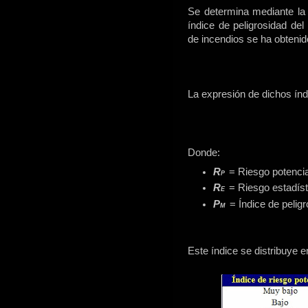
Se determina mediante la i
índice de peligrosidad de
de incendios se ha obteni
La expresión de dichos índi
Donde:
R
= Riesgo potencia
P
R
= Riesgo estadíst
E
P
= Índice de pelig
M
Este índice se distribuye 