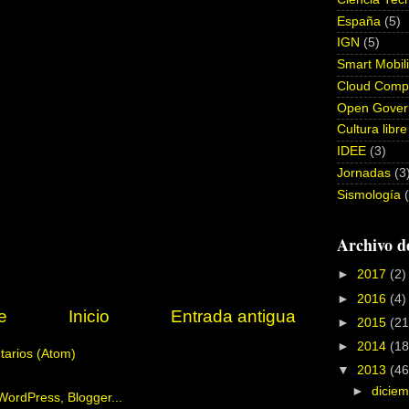
España
(5)
IGN
(5)
Smart Mobili
Cloud Comp
Open Gover
Cultura libre
IDEE
(3)
Jornadas
(3
Sismología
Archivo d
►
2017
(2)
►
2016
(4)
e
Inicio
Entrada antigua
►
2015
(21
►
2014
(18
tarios (Atom)
▼
2013
(46
►
dicie