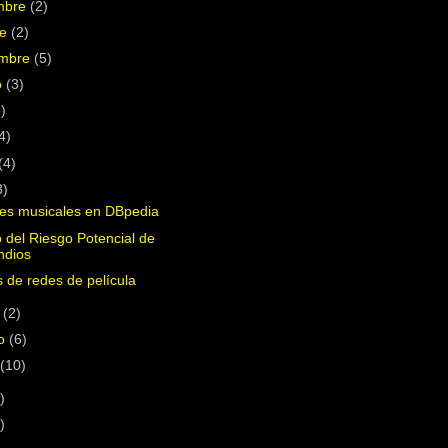
mbre
(2)
re
(2)
embre
(5)
o
(3)
3)
4)
(4)
3)
es musicales en DBpedia
 del Riesgo Potencial de
ndios
s de redes de película
o
(2)
ro
(6)
o
(10)
)
)