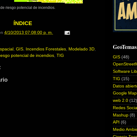
de riesgo potencial de incendios.
ÍNDICE
en
4/10/2013 07:08:00 p. m.
GeoTemas
spacial
,
GIS
,
Incendios Forestales
,
Modelado 3D
,
iesgo potencial de incendios
,
TIG
GIS
(48)
OpenStreet
:
Software Lib
TIG
(15)
rio
Datos abiert
Google Map
web 2.0
(12
Redes Socia
Mashup
(8)
API
(6)
Medio Ambi
Ciencia Tec