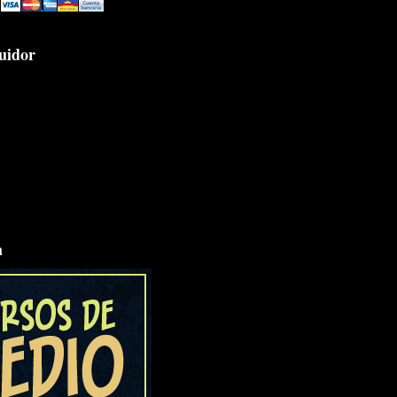
uidor
a