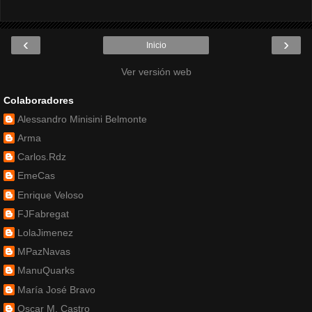
‹
›
Inicio
Ver versión web
Colaboradores
Alessandro Minisini Belmonte
Arma
Carlos.Rdz
EmeCas
Enrique Veloso
FJFabregat
LolaJimenez
MPazNavas
ManuQuarks
María José Bravo
Oscar M. Castro