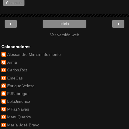
Compartir
‹
›
Inicio
Ver versión web
Colaboradores
Alessandro Minisini Belmonte
Arma
Carlos.Rdz
EmeCas
Enrique Veloso
FJFabregat
LolaJimenez
MPazNavas
ManuQuarks
María José Bravo