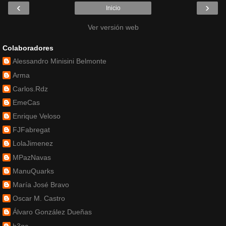
‹
›
Inicio
Ver versión web
Colaboradores
Alessandro Minisini Belmonte
Arma
Carlos.Rdz
EmeCas
Enrique Veloso
FJFabregat
LolaJimenez
MPazNavas
ManuQuarks
María José Bravo
Oscar M. Castro
Álvaro González Dueñas
b3ga